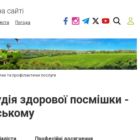
а сайті
міста
Погода
нічні та профілактичні послуги
удія здорової посмішки -
ському
іалісти
Професійні досягнення