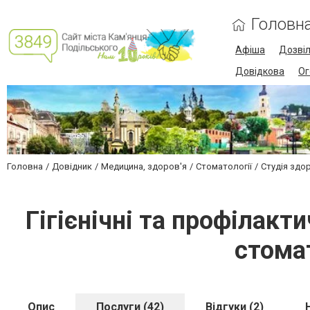
Головн
Афіша
Дозві
Довідкова
Ог
Головна
Довідник
Медицина, здоров'я
Стоматології
Студія здо
Гігієнічні та профілакт
стома
Опис
Послуги (42)
Відгуки (2)