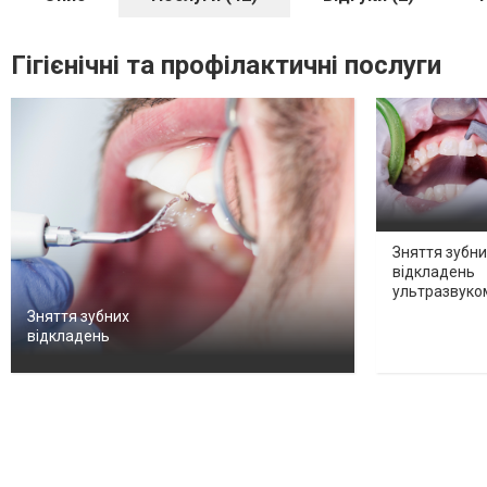
Гігієнічні та профілактичні послуги
Зняття зубни
відкладень
ультразвуко
Зняття зубних
відкладень