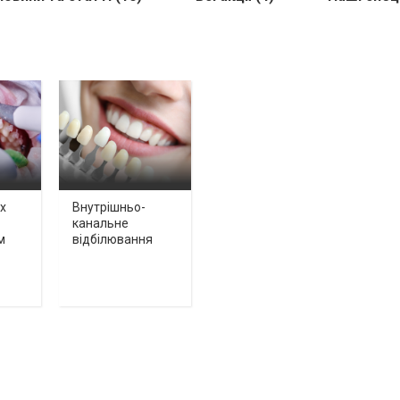
х
Внутрішньо-
канальне
м
відбілювання