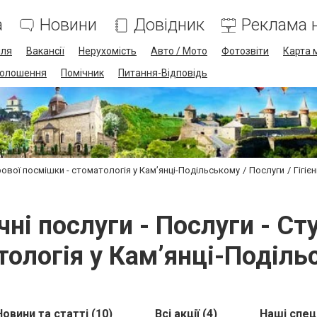
а
Новини
Довідник
Реклама н
лля
Вакансії
Нерухомість
Авто / Мото
Фотозвіти
Карта 
олошення
Помічник
Питання-Відповідь
рової посмішки - стоматологія у Кам’янці-Подільському
Послуги
Гігіє
ичні послуги - Послуги - Ст
тологія у Кам’янці-Поділь
Новини та статті (10)
Всі акції (4)
Наші спец