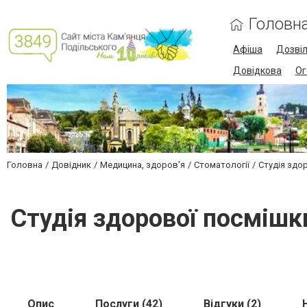
Головн
Афіша
Дозві
Довідкова
Ог
Головна
Довідник
Медицина, здоров'я
Стоматології
Студія здо
Студія здорової посмішки
Опис
Послуги (42)
Відгуки (2)