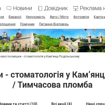
а
Новини
Довідник
Реклама н
лля
Вакансії
Нерухомість
Авто / Мото
Фотозвіти
Карта 
олошення
Помічник
Питання-Відповідь
рової посмішки - стоматологія у Кам’янці-Подільському
 - стоматологія у Кам’ян
/ Тимчасова пломба
Новини та статті (10)
Всі акції (4)
Наші спец