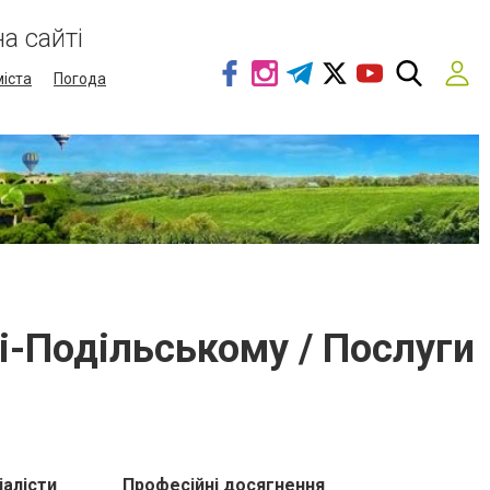
а сайті
міста
Погода
ці-Подільському / Послуги
іалісти
Професійні досягнення