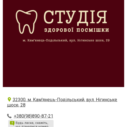
32300, м. Кам'янець-Подільський, вул. Нігинське
шосе, 28
+380(98)890-87-21
Будь ласка, скажіть,
що дізналися номер