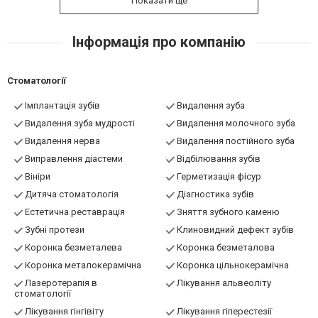
Показати ще
Інформація про компанію
Стоматології
Імплантація зубів
Видалення зуба
Видалення зуба мудрості
Видалення молочного зуба
Видалення нерва
Видалення постійного зуба
Виправлення діастеми
Відбілювання зубів
Вініри
Герметизація фісур
Дитяча стоматологія
Діагностика зубів
Естетична реставрація
Зняття зубного каменю
Зубні протези
Клиновидний дефект зубів
Коронка безметалева
Коронка безметалова
Коронка металокерамічна
Коронка цільнокерамічна
Лазеротерапія в
Лікування альвеоліту
стоматології
Лікування гінгівіту
Лікування гіперестезії