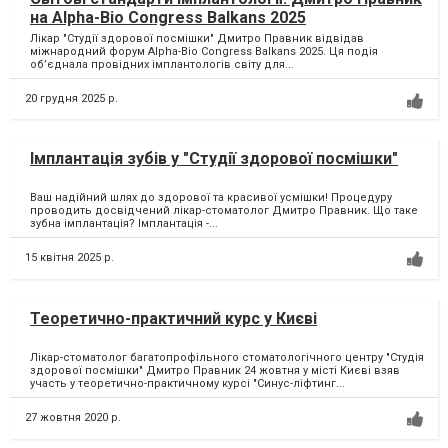
на Alpha-Bio Congress Balkans 2025
Лікар "Студії здорової посмішки" Дмитро Правник відвідав
міжнародний форум Alpha-Bio Congress Balkans 2025. Ця подія
об’єднала провідних імплантологів світу для...
20 грудня 2025 р.
Імплантація зубів у "Студії здорової посмішки"
Ваш надійний шлях до здорової та красивої усмішки! Процедуру
проводить досвідчений лікар-стоматолог Дмитро Правник. Що таке
зубна імплантація? Імплантація -...
15 квітня 2025 р.
Теоретично-практичний курс у Києві
Лікар-стоматолог багатопрофільного стоматологічного центру "Студія
здорової посмішки" Дмитро Правник 24 жовтня у місті Києві взяв
участь у теоретично-практичному курсі "Синус-ліфтинг...
27 жовтня 2020 р.