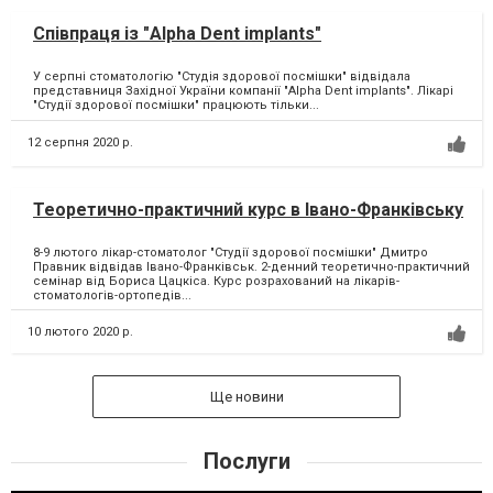
Співпраця із "Alpha Dent implants"
У серпні стоматологію "Студія здорової посмішки" відвідала
представниця Західної України компанії "Alpha Dent implants". Лікарі
"Студії здорової посмішки" працюють тільки...
12 серпня 2020 р.
Теоретично-практичний курс в Івано-Франківську
8-9 лютого лікар-стоматолог "Студії здорової посмішки" Дмитро
Правник відвідав Івано-Франківськ. 2-денний теоретично-практичний
семінар від Бориса Цацкіса. Курс розрахований на лікарів-
стоматологів-ортопедів...
10 лютого 2020 р.
Ще новини
Послуги