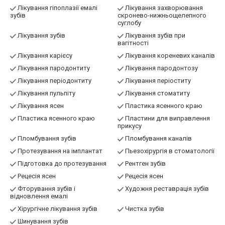
Лікування гіпоплазії емалі
Лікування захворювання
зубів
скронево-нижньощелепного
суглобу
Лікування зубів
Лікування зубів при
вагітності
Лікування карієсу
Лікування кореневих каналів
Лікування пародонтиту
Лікування пародонтозу
Лікування періодонтиту
Лікування періоститу
Лікування пульпіту
Лікування стоматиту
Лікування ясен
Пластика ясенного краю
Пластика ясенного краю
Пластини для виправлення
прикусу
Пломбування зубів
Пломбування каналів
Протезування на імплантат
Пьезохірургія в стоматології
Підготовка до протезування
Рентген зубів
Рецесія ясен
Рецесія ясен
Фторування зубів і
Художня реставрація зубів
відновлення емалі
Хірургічне лікування зубів
Чистка зубів
Шинування зубів