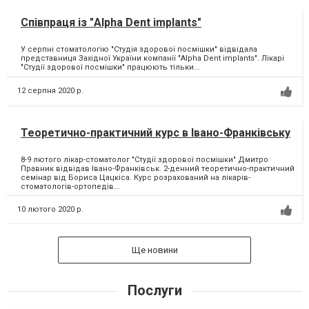
Співпраця із "Alpha Dent implants"
У серпні стоматологію "Студія здорової посмішки" відвідала
представниця Західної України компанії "Alpha Dent implants". Лікарі
"Студії здорової посмішки" працюють тільки...
12 серпня 2020 р.
Теоретично-практичний курс в Івано-Франківську
8-9 лютого лікар-стоматолог "Студії здорової посмішки" Дмитро
Правник відвідав Івано-Франківськ. 2-денний теоретично-практичний
семінар від Бориса Цацкіса. Курс розрахований на лікарів-
стоматологів-ортопедів...
10 лютого 2020 р.
Ще новини
Послуги