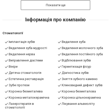
Показати ще
Інформація про компанію
Стоматології
Імплантація зубів
Видалення зуба
Видалення зуба мудрості
Видалення молочного зуба
Видалення нерва
Видалення постійного зуба
Виправлення діастеми
Відбілювання зубів
Вініри
Герметизація фісур
Дитяча стоматологія
Діагностика зубів
Естетична реставрація
Зняття зубного каменю
Зубні протези
Клиновидний дефект зубів
Коронка безметалева
Коронка безметалова
Коронка металокерамічна
Коронка цільнокерамічна
Лазеротерапія в
Лікування альвеоліту
стоматології