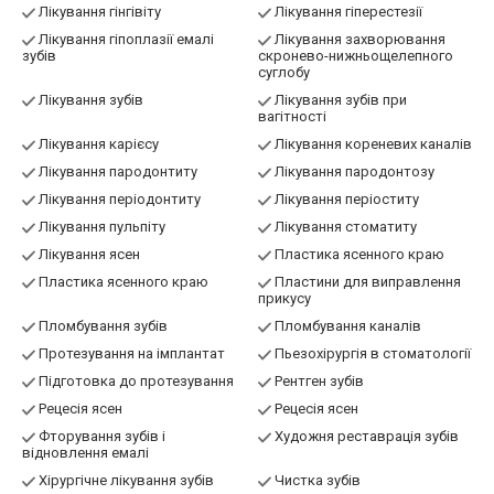
Лікування гінгівіту
Лікування гіперестезії
Лікування гіпоплазії емалі
Лікування захворювання
зубів
скронево-нижньощелепного
суглобу
Лікування зубів
Лікування зубів при
вагітності
Лікування карієсу
Лікування кореневих каналів
Лікування пародонтиту
Лікування пародонтозу
Лікування періодонтиту
Лікування періоститу
Лікування пульпіту
Лікування стоматиту
Лікування ясен
Пластика ясенного краю
Пластика ясенного краю
Пластини для виправлення
прикусу
Пломбування зубів
Пломбування каналів
Протезування на імплантат
Пьезохірургія в стоматології
Підготовка до протезування
Рентген зубів
Рецесія ясен
Рецесія ясен
Фторування зубів і
Художня реставрація зубів
відновлення емалі
Хірургічне лікування зубів
Чистка зубів