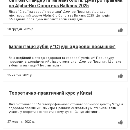
Світові стандарти імплантології: Дмитро Правник
на Alpha-Bio Congress Balkans 2025
Лікар "Студії здорової посмішки" Дмитро Правник відвідав
міжнародний форум Alpha-Bio Congress Balkans 2025. Ця подія
об’єднала провідних імплантологів світу для...
20 грудня 2025 р.
Імплантація зубів у "Студії здорової посмішки"
Ваш надійний шлях до здорової та красивої усмішки! Процедуру
проводить досвідчений лікар-стоматолог Дмитро Правник. Що таке
зубна імплантація? Імплантація -...
15 квітня 2025 р.
Теоретично-практичний курс у Києві
Лікар-стоматолог багатопрофільного стоматологічного центру "Студія
здорової посмішки" Дмитро Правник 24 жовтня у місті Києві взяв
участь у теоретично-практичному курсі "Синус-ліфтинг...
27 жовтня 2020 р.