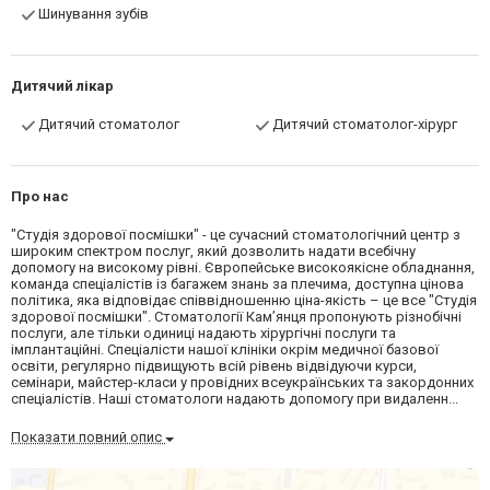
Шинування зубів
Дитячий лікар
Дитячий стоматолог
Дитячий стоматолог-хірург
Про нас
"Студія здорової посмішки" - це сучасний стоматологічний центр з
широким спектром послуг, який дозволить надати всебічну
допомогу на високому рівні. Європейське високоякісне обладнання,
команда спеціалістів із багажем знань за плечима, доступна цінова
політика, яка відповідає співвідношенню ціна-якість – це все "Студія
здорової посмішки". Стоматології Кам’янця пропонують різнобічні
послуги, але тільки одиниці надають хірургічні послуги та
імплантаційні. Спеціалісти нашої клініки окрім медичної базової
освіти, регулярно підвищують всій рівень відвідуючи курси,
семінари, майстер-класи у провідних всеукраїнських та закордонних
спеціалістів. Наші стоматологи надають допомогу при видаленн...
Показати повний опис